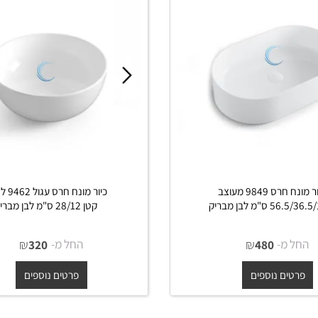
כיור מונח חרס 9849 מעוצב
כיור מונח חרס עגול 9462 לא
לבן מבריק
קטן 28/12 ס"מ לבן מבריק
מ-
₪
החל מ-
₪
320
480