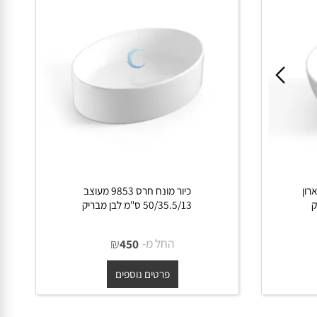
רון
כיור מונח חרס 9853 מעוצב
50/35.5/13 ס"מ לבן מבריק
החל מ-
₪
450