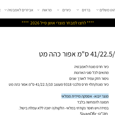
שלים
ברזים
כיורים
מראות
אביזרים לאמבטיה
אבי
****
לחצו למבחר מוצרי אושן ס
ייל 2026 ****
ור חרס מונח לאמבטיה
אים לכל סוגי הארונות
מור חזק עמיד לאורך שנים
מונח/תלוי חרס מלבני 9318 מעוצב 41/22.5/10 ס"מ אפור כהה מט
צר ייבוא- אספקה מיידית ממלאי
ונה להמחשה בלבד
ידה ויש חוסר נקודתי במלאי- הלקוח/ה יזוכה ללא עמלת ביטול.