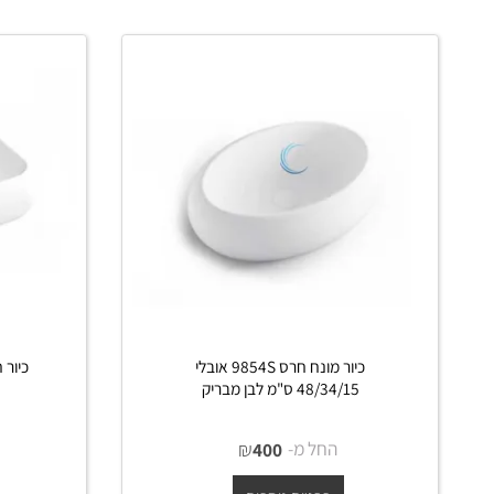
פרטים נוספים
פרט
כיור מונח חרס 9854S אובלי
48/34/15 ס"מ לבן מבריק