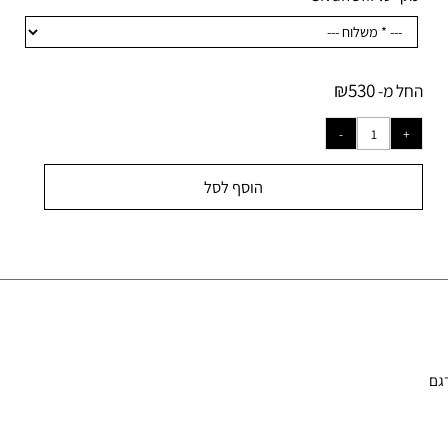
ק"ט:
SivanOfir
₪
530
ל מ-
הוסף לסל