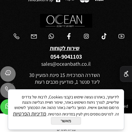
שירות לקוחות
054-9041103
sales@oceanbath.co.il
✕
השדרה המרכזית 15 פינת המעיין 30
ליגד סנטר 1, מודיעין מכבים רעות
לידיעתך, באתרנו נעשה שימוש בקבצי Cookies, לרבות של צדדים
שלישיים, לצורך ניתוח השימוש באתר, שיפור חוויית הגלישה והצגת
Ocean 2021©All Rights reserved
פרסום מותאם אישית. המשך גלישה באתר מהווה את הסכמתך לשימוש
מדיניות הפרטיות
זה. לפרטים נוספים ניתן לעיין במדיניות הפרטיות.
מאשר
בניית אתרים