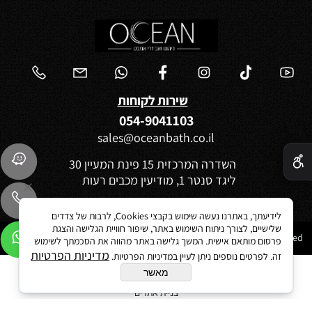
שירות לקוחות
054-9041103
sales@oceanbath.co.il
✕
השדרה המרכזית 15 פינת המעיין 30
ליגד סנטר 1, מודיעין מכבים רעות
לידיעתך, באתרנו נעשה שימוש בקבצי Cookies, לרבות של צדדים
שלישיים, לצורך ניתוח השימוש באתר, שיפור חוויית הגלישה והצגת
Ocean 2021©All Rights reserved
פרסום מותאם אישית. המשך גלישה באתר מהווה את הסכמתך לשימוש
מדיניות הפרטיות
זה. לפרטים נוספים ניתן לעיין במדיניות הפרטיות.
מאשר
בניית אתרים