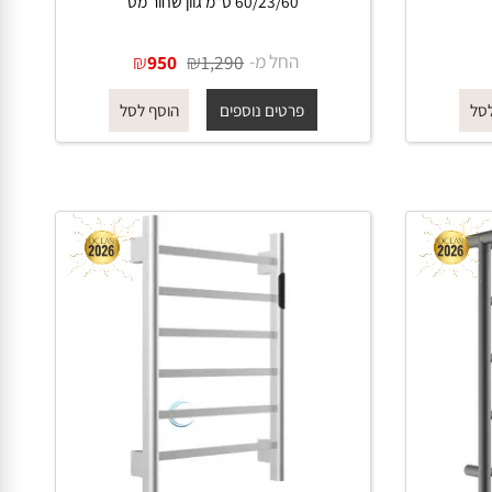
ל
מחמם מגבות TH017 לחדר רחצה
60/23/60 ס"מ גוון שחור מט
החל מ-
₪
₪
950
1,290
פרטים נוספים
הוסף לסל