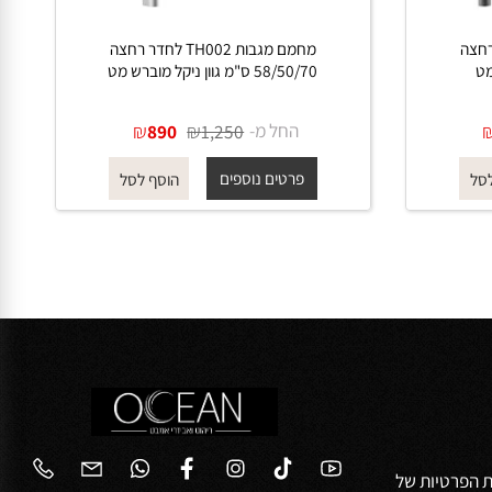
רחצה
מחמם מגבות TH002 לחדר רחצה
58/50/70 ס"מ גוון ניקל מוברש מט
החל מ-
₪
₪
890
1,250
פרטים נוספים
הוסף לסל