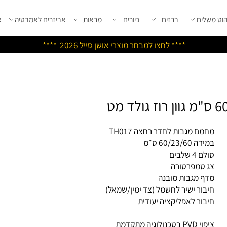
שלים
ברזים
כיורים
מראות
אביזרים לאמבטיה
אבי
****
לחצו למבחר מוצרי אושן ס
ייל 2026 ****
מם מגבות לחדר רחצה TH017
 60/23/60 ס״מ
 4 שלבים
 טמפרטורה
ף מגבות מובנה
בור ישיר לחשמל (צד ימין/שמאל)
בור לאפליקציה יעודית