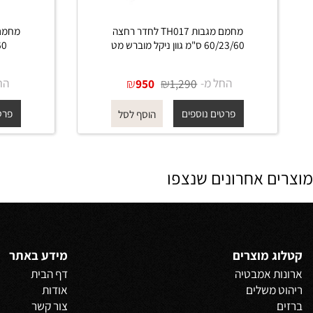
מחמם מגבות TH017 לחדר רחצה
60/23/60 ס"מ גוון ניקל מוברש מט
60/23/60 ס"מ גוון ז
החל מ-
₪
₪
החל מ-
950
1,290
פרטים נוספים
פרטים נוס
הוסף לסל
 אחרונים שנצפו