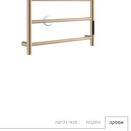
ציפוי PVD
3 שנות אחריות יבואן
בא
מו
במ
מ
מש
הח
0