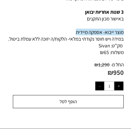
 בטכנולוגיה מתקדמת
ישור מכון התקנים
צר ייבוא- אספקה מיידית
ידה ויש חוסר נקודתי במלאי- הלקוח/ה יזוכה ללא עמלת ביטול.
ק"ט:
Sivan
לוח:
65
₪
ל מ-
1,290
₪
₪
95
הוסף לסל