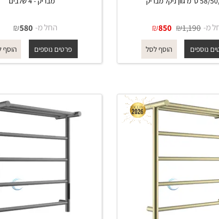
מחמם מגבות TH002 לחדר רחצה
מחמם מגבות חשמלי 605 ניק
ק
מבריק - 4 שלבים
₪
₪
החל מ-
₪
580
850
1,190
פים
פרטים נוספים
הוסף לסל
הוסף לסל