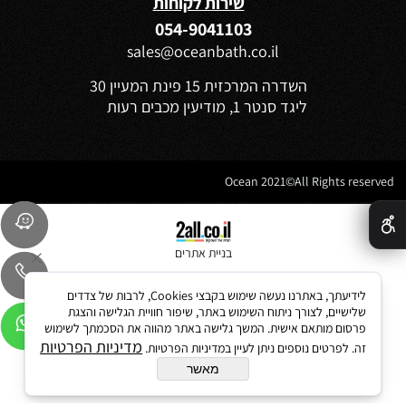
שירות לקוחות
054-9041103
sales@oceanbath.co.il
השדרה המרכזית 15 פינת המעיין 30
ליגד סנטר 1, מודיעין מכבים רעות
Ocean 2021©All Rights reserved
✕
בניית אתרים
לידיעתך, באתרנו נעשה שימוש בקבצי Cookies, לרבות של צדדים
שלישיים, לצורך ניתוח השימוש באתר, שיפור חוויית הגלישה והצגת
פרסום מותאם אישית. המשך גלישה באתר מהווה את הסכמתך לשימוש
מדיניות הפרטיות
זה. לפרטים נוספים ניתן לעיין במדיניות הפרטיות.
מאשר