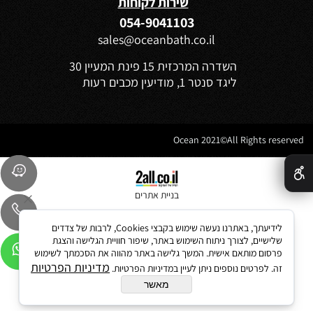
שירות לקוחות
054-9041103
sales@oceanbath.co.il
השדרה המרכזית 15 פינת המעיין 30
ליגד סנטר 1, מודיעין מכבים רעות
Ocean 2021©All Rights reserved
✕
בניית אתרים
לידיעתך, באתרנו נעשה שימוש בקבצי Cookies, לרבות של צדדים
שלישיים, לצורך ניתוח השימוש באתר, שיפור חוויית הגלישה והצגת
פרסום מותאם אישית. המשך גלישה באתר מהווה את הסכמתך לשימוש
מדיניות הפרטיות
זה. לפרטים נוספים ניתן לעיין במדיניות הפרטיות.
מאשר