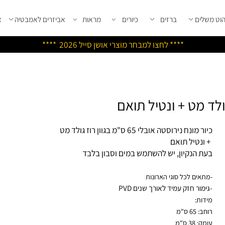
שלים
ברזים
כיורים
מראות
אביזרים לאמבטיה
אבי
****
לחצו למבחר מוצרי אושן ס
ייל 2026 ****
 מונח נירוסטה אובלי 65 ס"מ בגוון רוז גולד מט
ונטיל תואם
ת הנקיון, יש להשתמש במים וסבון בלבד
תאים לכל סוגי הארונות
ימור חזק עמיד לאורך שנים PVD
דות:
: 65 ס"מ