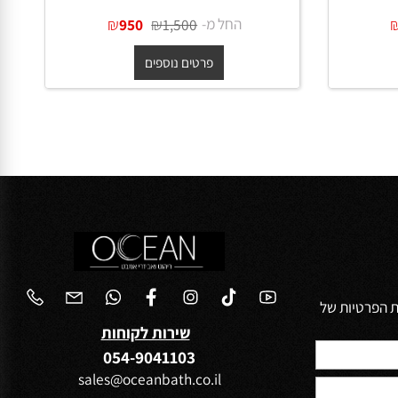
55 ס"מ
כיור מונח נירוסטה אובלי 65 ס"מ
בגוון גרפיט מט + ונטיל תואם
החל מ-
₪
₪
950
1,500
פרטים נוספים