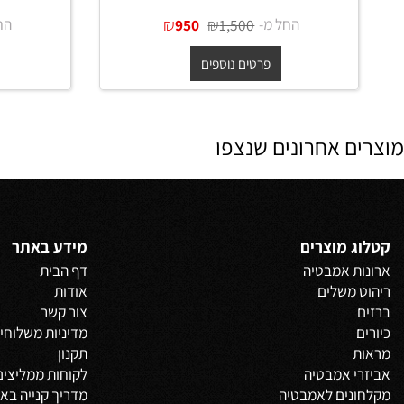
כיור מונח נירוסטה אובלי במידות
65 ס"מ בגוון זהב מט + ונטיל תואם
בגוון זה
החל מ-
₪
₪
החל מ-
950
1,500
פרטים נוספים
פרט
 אחרונים שנצפו
 מוצרים
מידע באתר
 אמבטיה
דף הבית
משלים
אודות