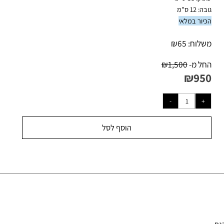
: 38 ס"מ
 12 ס"מ
יור במלאי
לוח:
65
₪
ל מ-
1,500
₪
₪
95
הוסף לסל