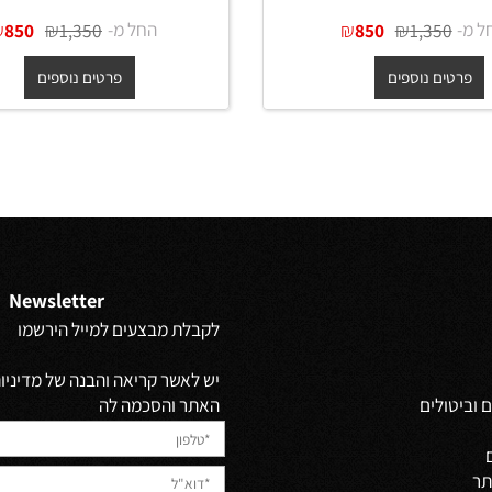
כיור מונח נירוסטה אובלי 55 ס"מ
כיור מונח נירוסטה אובלי 
ב מט + ונטיל תואם
בגוון גרפיט מט + ונטיל תואם
₪
₪
החל מ-
₪
₪
850
1,350
850
1,350
ים נוספים
פרטים נוספים
Newsletter
לקבלת מבצעים למייל הירשמו