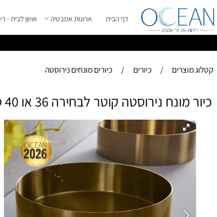
דף הבית
ארונות אמבטיה
אושן לבית - ריהוט מ
ס
ייל 2026 ****
וצרים
/
כיורים
/
כיורים מונחים נירוסטה
 נירוסטה קוטר לבחירה 36 או 40 ס"מ בגוון זהב מט + ונטיל תואם
כיור
+ 
בע
-מ
-ג
מידות: 1
הכ