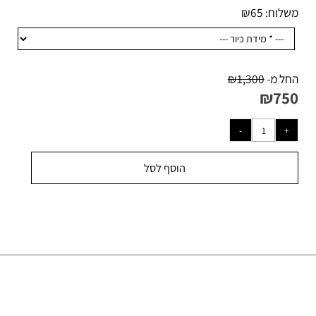
לוח:
65
₪
ל מ-
1,300
₪
₪
75
הוסף לסל