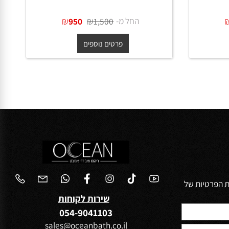
65 ס"מ
כיור מונח נירוסטה אובלי 65 ס"מ
בגוון ניקל מט + ונטיל תואם
החל מ-
₪
₪
950
1,500
פרטים נוספים