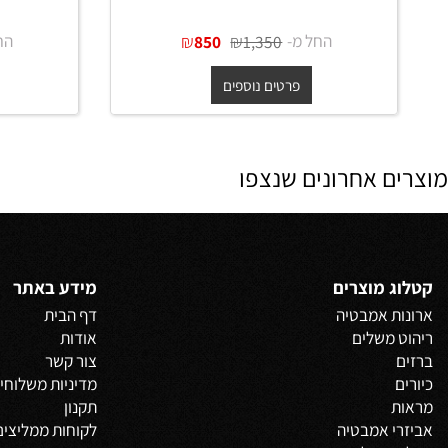
כיור מונח נירוסטה אובלי 55 ס"מ
בגוון זהב מט + ונטיל תואם
בגוון גרפ
החל מ-
₪
₪
החל מ-
850
1,350
פרטים נוספים
פרט
 אחרונים שנצפו
 מוצרים
מידע באתר
 אמבטיה
דף הבית
משלים
אודות