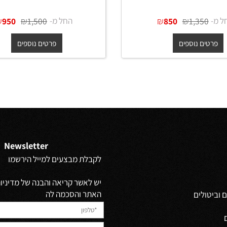
כיור מונח נירוסטה אובלי 55 ס"מ
כיור מונח נירוסטה אובלי 
יט מט + ונטיל תואם
בגוון גרפיט מט + ונטיל תואם
₪
₪
החל מ-
₪
₪
950
1,500
850
1,350
ים נוספים
פרטים נוספים
Newsletter
לקבלת מבצעים למייל הירשמו