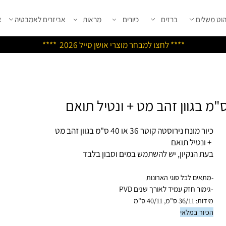
שלים
ברזים
כיורים
מראות
אביזרים לאמבטיה
אבי
****
לחצו למבחר מוצרי אושן ס
ייל 2026 ****
 מונח נירוסטה קוטר 36 או 40 ס"מ בגוון זהב מט
ונטיל תואם
ת הנקיון, יש להשתמש במים וסבון בלבד
תאים לכל סוגי הארונות
ימור חזק עמיד לאורך שנים PVD
36/1 ס"מ, 40/11 ס"מ
יור במלאי