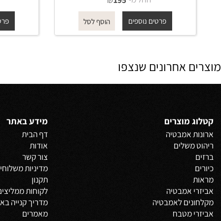
זרוע עגולה מהקיר לראש 521 גשם
40 ס"מ ניקל מוברש
40 ס"מ זהב מט
החל מ-
₪
החל 
195
פרטים נוספים
פרטים נוס
הוסף לסל
 אחרונים שנצפו
 מוצרים
מידע באתר
 אמבטיה
דף הבית
משלים
אודות
צור קשר