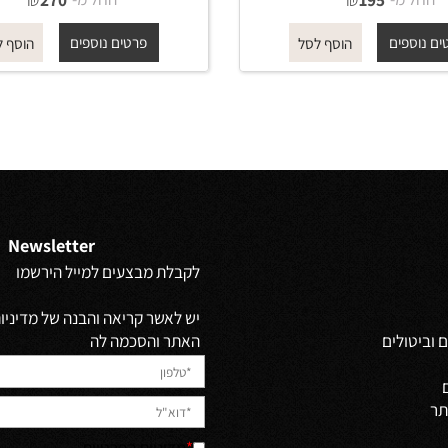
זרוע עגולה מהקיר לראש 521 גשם
זרוע עגולה מהקיר ל
50 ס"מ זהב מט
מ-
₪
החל מ-
₪
270
195
פים
פרטים נוספים
הוסף לסל
הוסף לסל
Newsletter
לקבלת מבצעים למייל הירשמו
יש לאשר קריאה והבנה של מדיניות 
האתר והסכמה לה