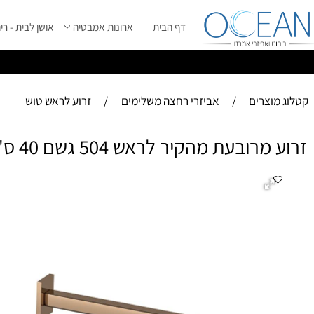
דף הבית
ארונות אמבטיה
אושן לבית - ריהוט מ
ס
ייל 2026 ****
וצרים
/
אביזרי רחצה משלימים
/
זרוע לראש טוש
בעת מהקיר לראש 504 גשם 40 ס"מ רוז גולד מט
זר
-
ג
- 
- 
- 
- א
-24 חודשי אחריות יבואן!