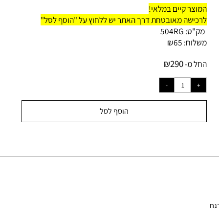
וצר קיים במלאי!
כישה מאובטחת דרך האתר יש ללחוץ על "הוסף לסל"
ק"ט:
504RG
לוח:
65
₪
₪
290
ל מ-
הוסף לסל