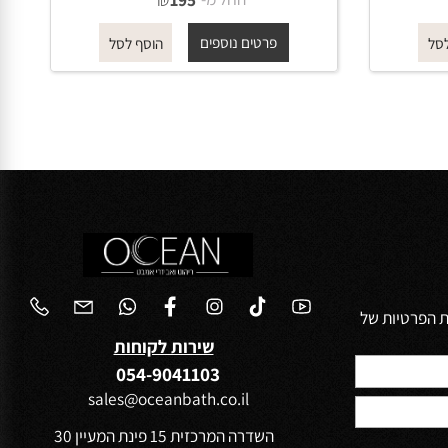
ראש 531 גשם
זרוע עגולה מהקיר לראש 521 גשם
40 ס"מ לבן מט
החל מ-
₪
195
פרטים נוספים
הוסף לסל
הפרטיות של