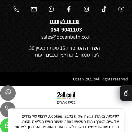
שירות לקוחות
054-9041103
sales@oceanbath.co.il
השדרה המרכזית 15 פינת המעיין 30
ליגד סנטר 1, מודיעין מכבים רעות
Ocean 2021©All Rights reserved
✕
בניית אתרים
לידיעתך, באתרנו נעשה שימוש בקבצי Cookies, לרבות של צדדים
שלישיים, לצורך ניתוח השימוש באתר, שיפור חוויית הגלישה והצגת
פרסום מותאם אישית. המשך גלישה באתר מהווה את הסכמתך לשימוש