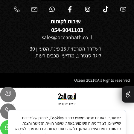
שירות לקוחות
054-9041103
sales@oceanbath.co.il
השדרה המרכזית 15 פינת המעיין 30
ליגד סנטר 1, מודיעין מכבים רעות
Ocean 2021©All Rights reserved
✕
בניית אתרים
לידיעתך, באתרנו נעשה שימוש בקבצי Cookies, לרבות של צדדים
שלישיים, לצורך ניתוח השימוש באתר, שיפור חוויית הגלישה והצגת
פרסום מותאם אישית. המשך גלישה באתר מהווה את הסכמתך לשימוש