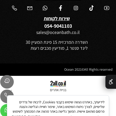
שירות לקוחות
054-9041103
sales@oceanbath.co.il
השדרה המרכזית 15 פינת המעיין 30
ליגד סנטר 1, מודיעין מכבים רעות
Ocean 2021©All Rights reserved
✕
בניית אתרים
לידיעתך, באתרנו נעשה שימוש בקבצי Cookies, לרבות של צדדים
שלישיים, לצורך ניתוח השימוש באתר, שיפור חוויית הגלישה והצגת
פרסום מותאם אישית. המשך גלישה באתר מהווה את הסכמתך לשימוש