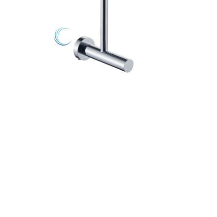
מי
גוב
רוח
עומ
קו
חומ
גי
הה
אחר
מו
תמ
במ
מ