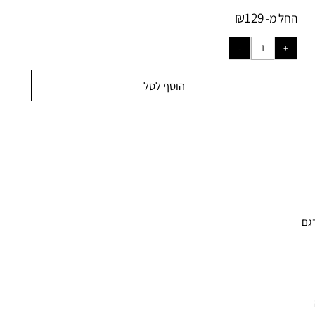
לוח:
65
₪
₪
129
ל מ-
הוסף לסל