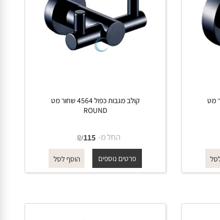
ר מט
קולב מגבות כפול 4564 שחור מט
ROUND
החל מ-
₪
115
פרטים נוספים
הוסף לסל