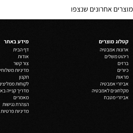
החל מ-
₪
החל
200
פרטים נוספים
פרטים נוס
הוסף לסל
 אחרונים שנצפו
 מוצרים
מידע באתר
 אמבטיה
דף הבית
משלים
אודות
צור קשר
מדיניות משלוחים
וביט
תקנון
 אמבטיה
לקוחות ממליצים
נים לאמבטיה
מדריך קנייה באתר