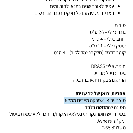
ההתקנה בקידוח או בהדבקה לבחירתכם
עמיד לאורך שנים בתנאי לחות ומים
האריזה מגיעה עם כל חלקי הרכבה הנדרשים
דות:
ה כללי – 26 ס"מ
ב כללי – 4 ס"מ
ק כללי – 11 ס"מ
טר רוזטה (חלק הנצמד לקיר) – 4 ס"מ
ר: פליז BRASS
מור: ניקל מבריק
תקנה: בקידוח או בהדבקה
יות יבואן של 12 שנים!
צר ייבוא- אספקה מיידית ממלאי
ונה להמחשה בלבד
ידה ויש חוסר נקודתי במלאי-
הלקוח/ה יזוכה ללא עמלת ביטול.
ק"ט:
Avners