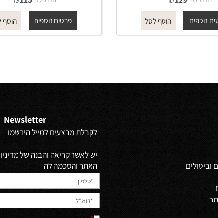
מחזיק נייר רזרבי 4550 שחור מט
טבעת למגבת 4560 שחור מט
ROUND
ROUND
מ-
₪
החל מ-
₪
115
129
פים
פרטים נוספים
הוסף לסל
הוסף לסל
Newsletter
לקבלת מבצעים למייל הירשמו
יש לאשר קריאה והבנה של מדיניות 
האתר והסכמה לה