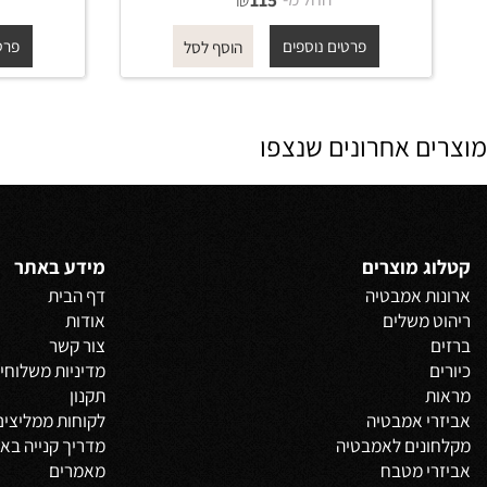
מחזיק נייר טואלט 4551 שחור מט
ROUND
החל מ-
₪
החל 
115
פרטים נוספים
פרטים נוס
הוסף לסל
 אחרונים שנצפו
 מוצרים
מידע באתר
 אמבטיה
דף הבית
משלים
אודות
צור קשר