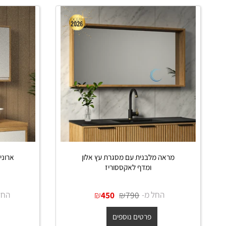
 דומים
מראה מלבנית עם מסגרת עץ אלון
ארונית מראה
ומדף לאקססוריז
לבן במי