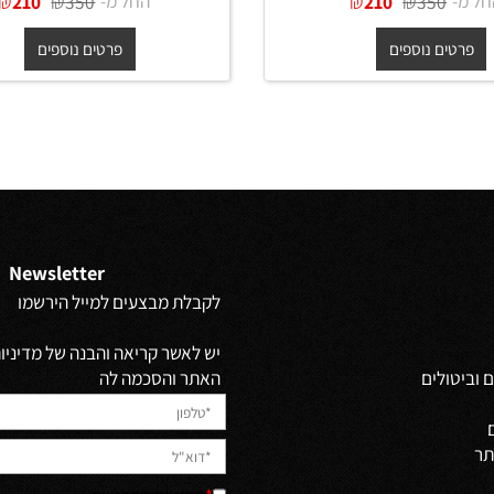
ה עם מסגרת עץ דקה
מראה עגולה עם מסגרת עץ דקה
גוון אלון במידות קוטר 50, 60, 70,
80 ס"מ
70, 80 ס"מ
₪
₪
החל מ-
₪
₪
210
350
210
350
ים נוספים
פרטים נוספים
Newsletter
לקבלת מבצעים למייל הירשמו
יש לאשר קריאה והבנה של מדיניות 