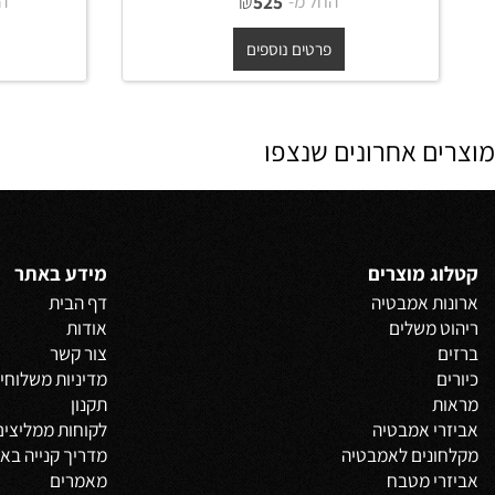
מראה מלבנית עם מסגרת עץ אלון
מראה עגול
דקה
החל מ-
₪
החל מ-
525
פרטים נוספים
פרט
 אחרונים שנצפו
 מוצרים
מידע באתר
 אמבטיה
דף הבית
משלים
אודות
צור קשר