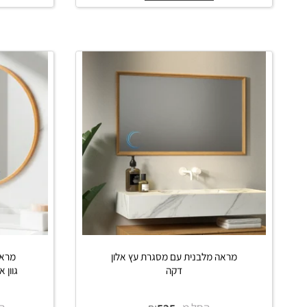
החל מ-
₪
₪
החל מ-
0
450
790
פרטים נוספים
פרט