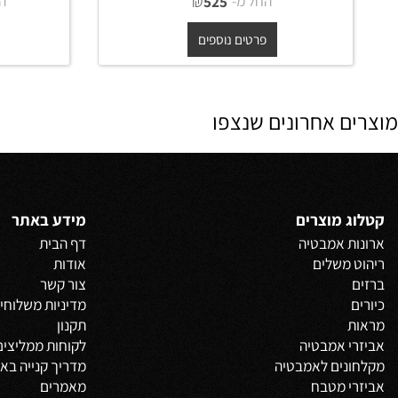
מראה מלבנית עם מסגרת עץ אלון
מראה עגול
דקה
החל מ-
₪
החל מ-
525
פרטים נוספים
פרט
 אחרונים שנצפו
 מוצרים
מידע באתר
 אמבטיה
דף הבית
משלים
אודות
צור קשר