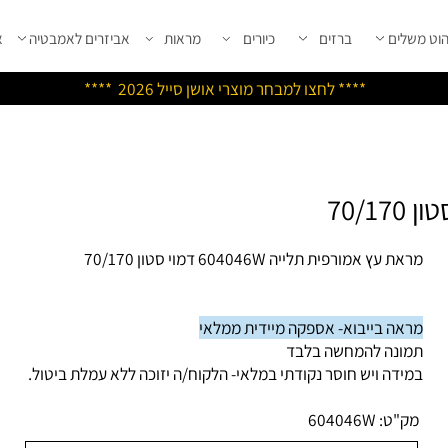
שלים
ברזים
כיורים
מראות
אביזרים לאמבטיה
אבי
****
לחצו למבחר מוצרי אושן ס
ייל 2026 ****
 עץ אמורפית תלייה 604046W דמוי סטון 70/170
אה בייבוא- אספקה מיידית ממלאי
ונה להמחשה בלבד
ידה ויש חוסר נקודתי במלאי- הלקוח/ה יזוכה ללא עמלת ביטול.
ק"ט:
604046W