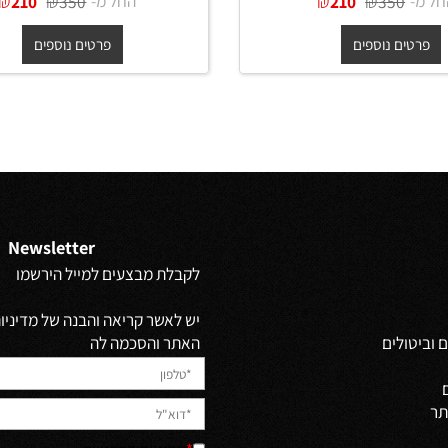
ה עם מסגרת עץ דקה
מראה עגולה עם מסגרת עץ דקה
גוון אלון במידות קוטר 50, 60, 70,
80 ס"מ
70, 80 ס"מ
₪
₪
החל מ-
₪
₪
210
350
210
350
ים נוספים
פרטים נוספים
Newsletter
לקבלת מבצעים למייל הירשמו
יש לאשר קריאה והבנה של מדיניות 