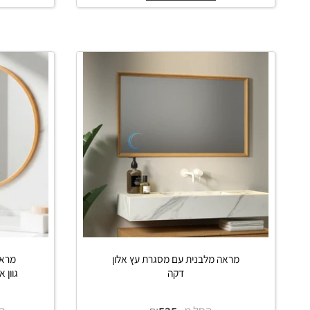
החל מ-
₪
₪
החל מ-
0
450
790
פרטים נוספים
פרט