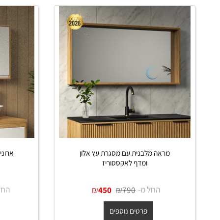
 דומים
מראה מלבנית עם מסגרת עץ אלון
ארונית מראה
ומדף לאקססוריז
לבן במי