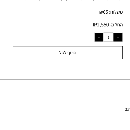
ידה ויש חוסר נקודתי במלאי- הלקוח/ה יזוכה ללא עמלת ביטול.
לוח:
65
₪
₪
1,550
ל מ-
הוסף לסל