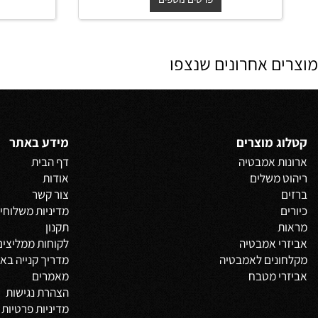
החל מ-
₪
₪
החל מ-
950
1,500
פרטים נוספים
פרט
 אחרונים שנצפו
 מוצרים
מידע באתר
 אמבטיה
דף הבית
משלים
אודות
צור קשר
מדיניות משלוחים
וביט
תקנון