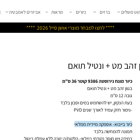
שלים
ברזים
כיורים
מראות
אביזרים לאמבטיה
אבי
****
לחצו למבחר מוצרי אושן ס
ייל 2026 ****
 מונח נירוסטה 9386 קוטר 36 ס"מ
וון זהב מט + ונטיל תואם
12 ס"מ
ת הנקיון, יש להשתמש במים וסבון בלבד
ימור חזק עמיד לאורך שנים PVD
ור בייבוא- אספקה מיידית ממלאי
ונה להמחשה בלבד