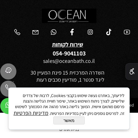
שירות לקוחות
054-9041103
sales@oceanbath.co.il
✕
השדרה המרכזית 15 פינת המעיין 30
ליגד סנטר 1, מודיעין מכבים רעות
לידיעתך, באתרנו נעשה שימוש בקבצי Cookies, לרבות של צדדים
שלישיים, לצורך ניתוח השימוש באתר, שיפור חוויית הגלישה והצגת
Ocean 2021©All Rights reserved
פרסום מותאם אישית. המשך גלישה באתר מהווה את הסכמתך לשימוש
מדיניות הפרטיות
זה. לפרטים נוספים ניתן לעיין במדיניות הפרטיות.
מאשר
בניית אתרים