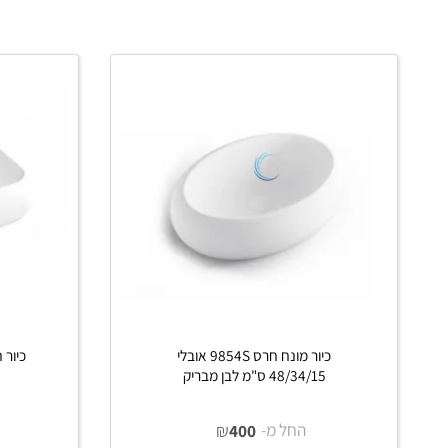
פרטים נוספים
פרט
כיור מונח חרס 9854S אובלי