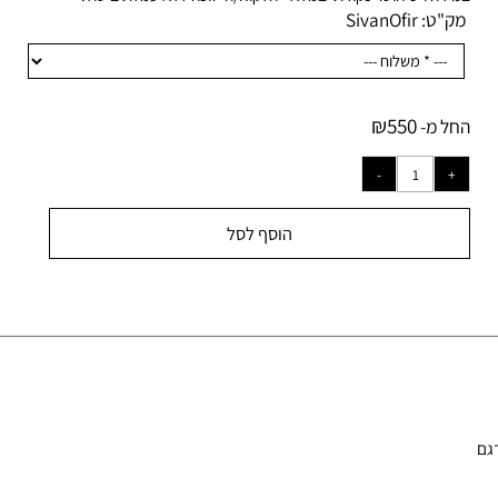
ידה ויש חוסר נקודתי במלאי- הלקוח/ה יזוכה ללא עמלת ביטול.
ק"ט:
SivanOfir
₪
550
ל מ-
הוסף לסל