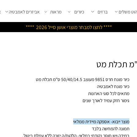
שלים
ברזים
כיורים
מראות
אביזרים לאמבטיה
אבי
****
לחצו למבחר מוצרי אושן ס
ייל 2026 ****
נח חרס 9851 מעוצב 50/40/14.5 ס"מ תכלת מט
ור מונח לאמבטיה
אים לכל סוגי הארונות
מור חזק עמיד לאורך שנים
צר ייבוא- אספקה מיידית ממלאי
ונה להמחשה בלבד