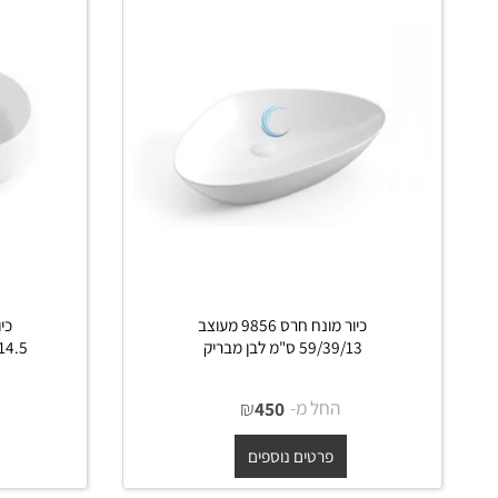
 דומים
כיור מונח חרס 9856 מעוצב
59/39/13 ס"מ לבן מבריק
56.5/36.5/14.5 ס"מ 
החל מ-
₪
החל 
450