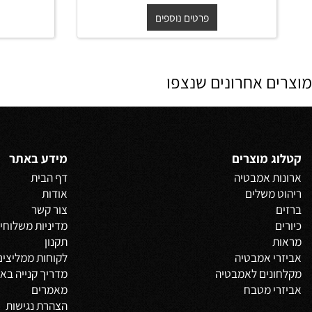
48/34/15 ס"מ לבן מבריק
החל מ-
₪
החל 
400
פרטים נוספים
פרט
 אחרונים שנצפו
 מוצרים
מידע באתר
 אמבטיה
דף הבית
משלים
אודות
צור קשר
מדיניות משלוחים
וביט