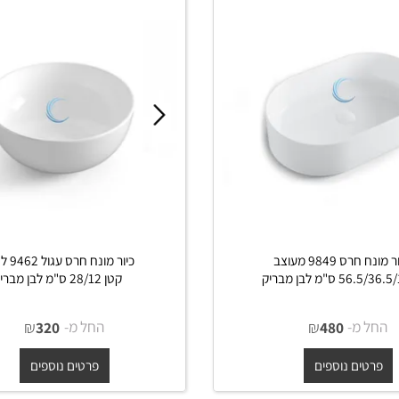
כיור מונח חרס 9849 מעוצב
כיור מונח חרס עגול 9462 לא
לבן מבריק
קטן 28/12 ס"מ לבן מבריק
מ-
₪
החל מ-
₪
320
480