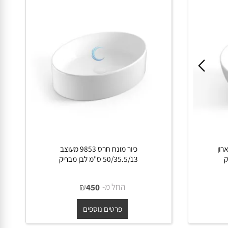
רון
כיור מונח חרס 9853 מעוצב
50/35.5/13 ס"מ לבן מבריק
החל מ-
₪
450