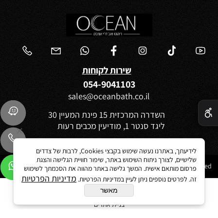
שירות לקוחות
054-9041103
sales@oceanbath.co.il
✕
השדרה המרכזית 15 פינת המעיין 30
ליגד סנטר 1, מודיעין מכבים רעות
לידיעתך, באתרנו נעשה שימוש בקבצי Cookies, לרבות של צדדים
שלישיים, לצורך ניתוח השימוש באתר, שיפור חוויית הגלישה והצגת
Ocean 2021©All Rights reserved
פרסום מותאם אישית. המשך גלישה באתר מהווה את הסכמתך לשימוש
מדיניות הפרטיות
זה. לפרטים נוספים ניתן לעיין במדיניות הפרטיות.
מאשר
בניית אתרים