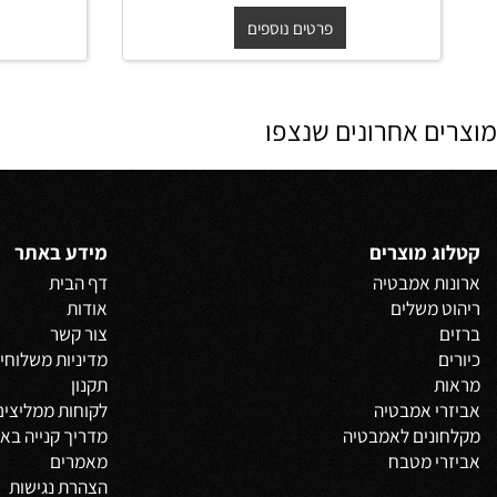
48/34/15 ס"מ לבן מבריק
החל מ-
₪
החל 
400
פרטים נוספים
פרט
 אחרונים שנצפו
 מוצרים
מידע באתר
 אמבטיה
דף הבית
משלים
אודות
צור קשר
מדיניות משלוחים
וביט