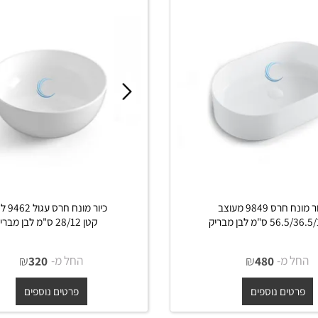
כיור מונח חרס 9849 מעוצב
כיור מונח חרס עגול 9462 לא
לבן מבריק
קטן 28/12 ס"מ לבן מבריק
מ-
₪
החל מ-
₪
320
480