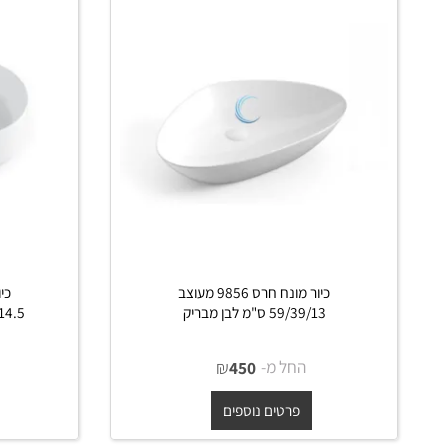
 דומים
כיור מונח חרס 9856 מעוצב
59/39/13 ס"מ לבן מבריק
56.5/36.5/14.5 ס"מ 
החל מ-
₪
החל 
450