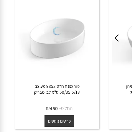
רון
כיור מונח חרס 9853 מעוצב
50/35.5/13 ס"מ לבן מבריק
החל מ-
₪
450