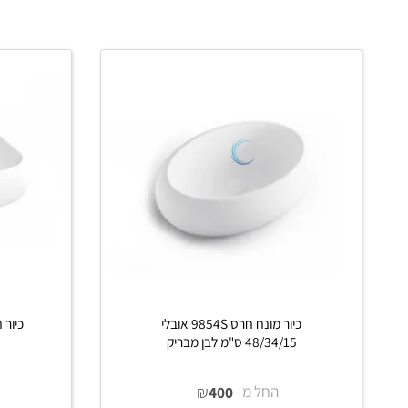
פרטים נוספים
פרט
כיור מונח חרס 9854S אובלי