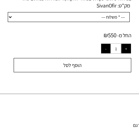
ידה ויש חוסר נקודתי במלאי- הלקוח/ה יזוכה ללא עמלת ביטול.
ק"ט:
SivanOfir
₪
550
ל מ-
הוסף לסל