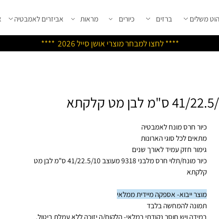
שלים
ברזים
כיורים
מראות
אביזרים לאמבטיה
אבי
****
לחצו למבחר מוצרי אושן ס
ייל 2026 ****
ור חרס מונח לאמבטיה
אים לכל סוגי הארונות
מור חזק עמיד לאורך שנים
כיור מונח/תלוי חרס מלבני 9318 מעוצב 41/22.5/10 ס"מ לבן מט
קתא
צר ייבוא- אספקה מיידית ממלאי
ונה להמחשה בלבד