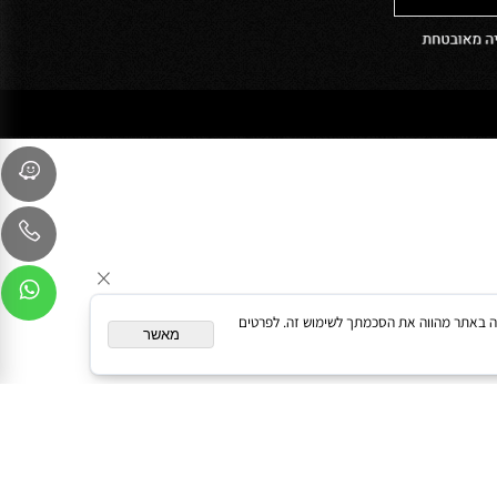
054-9041103
sales@oceanbath.co.il
השדרה המרכזית 15 פינת המעיין 30
ליגד סנטר 1, מודיעין מכבים רעות
המשך גלישה באתר מהווה את הסכמתך לשימוש זה. לפרטים
מאשר