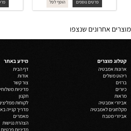
מט ROUND
החל מ-
₪
החל
200
פרטים נוספים
פרטים נוס
הוסף לסל
 אחרונים שנצפו
 מוצרים
מידע באתר
 אמבטיה
דף הבית
משלים
אודות
צור קשר
מדיניות משלוחים
וביט