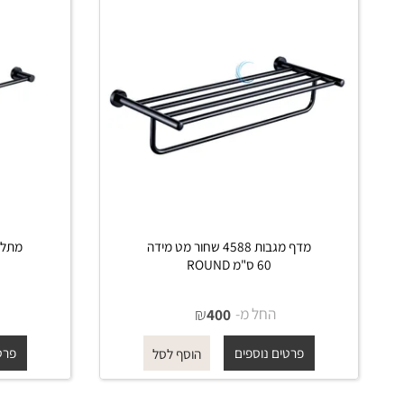
 דומים
מדף מגבות 4588 שחור מט מידה
60 ס"מ ROUND
שחור מ
החל מ-
₪
החל 
400