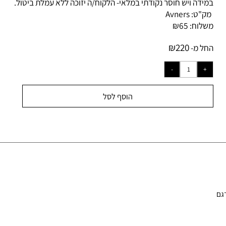
ונה להמחשה בלבד
ידה ויש חוסר נקודתי במלאי- הלקוח/ה יזוכה ללא עמלת ביטול.
ק"ט:
Avners
לוח:
65
₪
₪
220
ל מ-
הוסף לסל