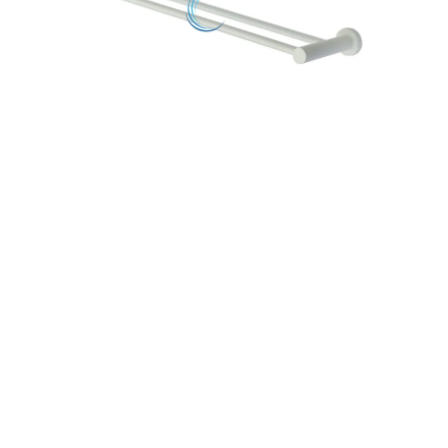
מי
גוב
רוח
רוח
עומ
קו
חומ
מו