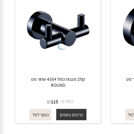
ר מט
קולב מגבות כפול 4564 שחור מט
ROUND
החל מ-
₪
115