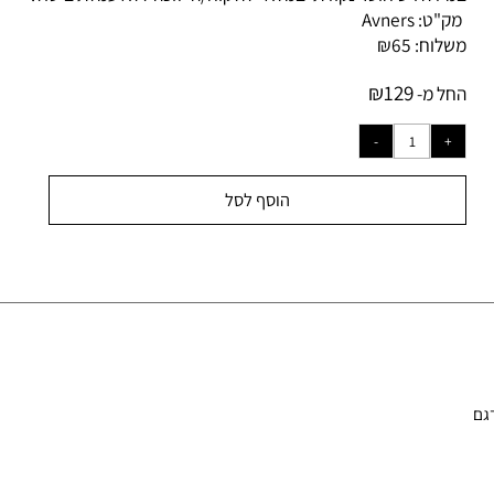
ידה ויש חוסר נקודתי במלאי-
הלקוח/ה יזוכה ללא עמלת ביטול.
ק"ט:
Avners
לוח:
65
₪
₪
129
ל מ-
הוסף לסל