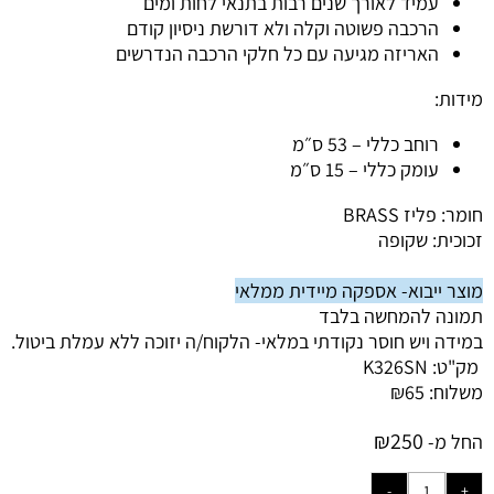
עמיד לאורך שנים רבות בתנאי לחות ומים
הרכבה פשוטה וקלה ולא דורשת ניסיון קודם
האריזה מגיעה עם כל חלקי הרכבה הנדרשים
מידות:
רוחב כללי – 53 ס״מ
עומק כללי – 15 ס״מ
חומר: פליז BRASS
זכוכית: שקופה
מוצר ייבוא- אספקה מיידית ממלאי
תמונה להמחשה בלבד
במידה ויש חוסר נקודתי במלאי-
הלקוח/ה יזוכה ללא עמלת ביטול.
מק"ט:
K326SN
משלוח:
65
₪
₪
250
החל מ-