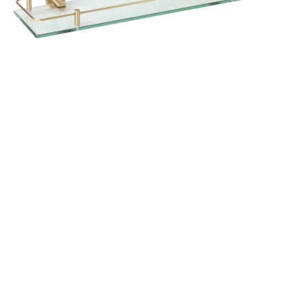
מי
חומ
זכ
מו
תמ
במ
מ
מש