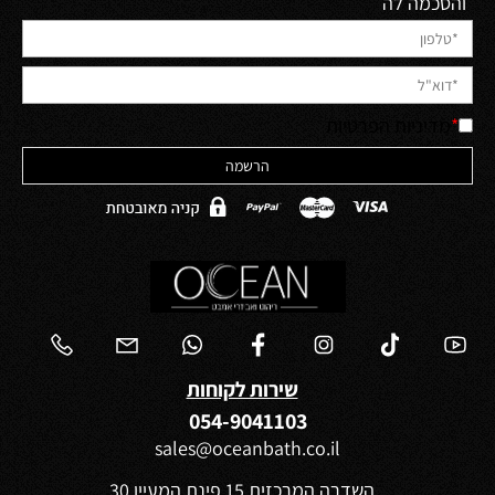
והסכמה לה
*
מדיניות הפרטיות
שירות לקוחות
054-9041103
sales@oceanbath.co.il
השדרה המרכזית 15 פינת המעיין 30