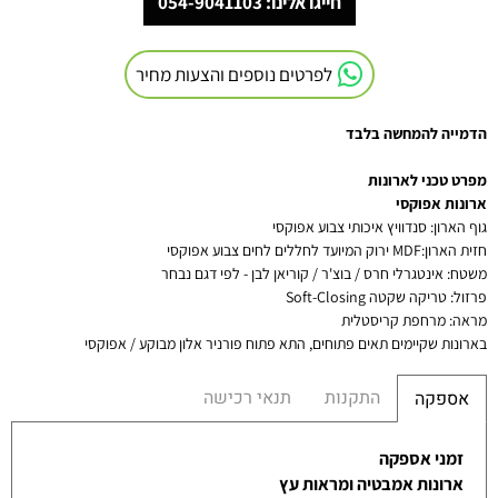
חייגו אלינו: 054-9041103
לפרטים נוספים והצעות מחיר
הדמייה להמחשה בלבד
מפרט טכני לארונות
ארונות אפוקסי
גוף הארון
:
סנדוויץ איכותי צבוע אפוקסי
חזית הארון
:MDF
ירוק המיועד לחללים לחים צבוע אפוקסי
משטח
:
אינטגרלי חרס / בוצ'ר / קוריאן לבן - לפי דגם נבחר
פרזול
:
טריקה שקטה
Soft-Closing
מראה
:
מרחפת קריסטלית
בארונות שקיימים תאים פתוחים, התא פתוח פורניר אלון מבוקע / אפוקסי
התקנות
תנאי רכישה
אספקה
זמני אספקה
ארונות אמבטיה ומראות עץ