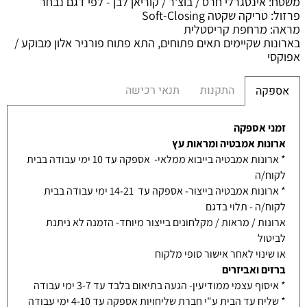
משטח
:
אינטגרלי חרס / בוצ'ר / קוריאן לבן - לפי דגם נבחר
פרזול
:
טריקה שקטה
Soft-Closing
מראה
:
מרחפת קריסטלית
בארונות שקיימים תאים פתוחים, התא פתוח פורניר אלון מבוקע /
אפוקסי
התקנות
תנאי רכישה
אספקה
זמני אספקה
ארונות אמבטיה ומראות עץ
* ארונות אמבטיה בייבוא ממלאי- אספקה עד 10 ימי עבודה בבית
לקוח/ה
* ארונות אמבטיה בייצור- אספקה עד 14-21 ימי עבודה בבית
לקוח/ה - תלוי בדגם
ארונות / מראות / מקלחונים בייצור מיוחד- הזמנה לא ניתנת
לביטול
או שינוי לאחר אישור סופי מלקוח
ברזים ואביזרים
* איסוף עצמי ממודיעין- הגעה בתיאום בלבד עד 3-7 ימי עבודה
* שליח עד הבית ע"י חברת שליחויות אספקה עד 4-10 ימי עבודה