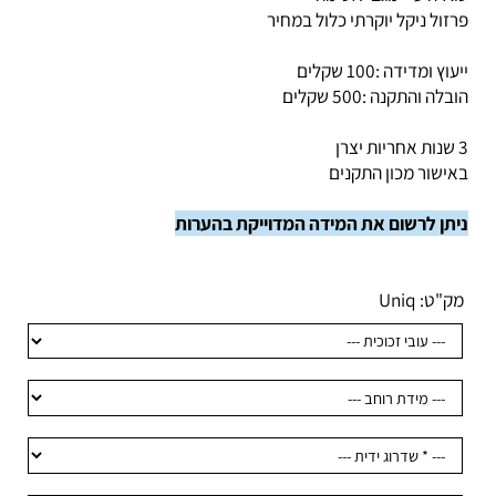
ירה ע"י מגבי אטימה
זול ניקל יוקרתי כלול במחיר
וץ ומדידה :100 שקלים
לה והתקנה :500 שקלים
ישור מכון התקנים
תן לרשום את המידה המדוייקת בהערות
ק"ט:
Uniq