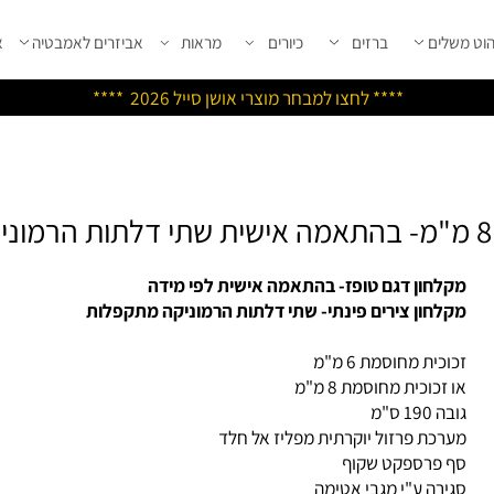
שלים
ברזים
כיורים
מראות
אביזרים לאמבטיה
אבי
****
לחצו למבחר מוצרי אושן ס
ייל 2026 ****
לחון דגם טופז- בהתאמה אישית לפי מידה
לחון צירים פינתי- שתי דלתות הרמוניקה מתקפלות
כית מחוסמת 6 מ"מ
 זכוכית מחוסמת 8 מ"מ
190 ס"מ
רכת פרזול יוקרתית מפליז אל חלד
 פרספקט שקוף