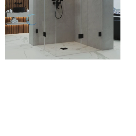
סג
פר
ייע
הוב
3 שנות אחריות יצרן
בא
ני
מ