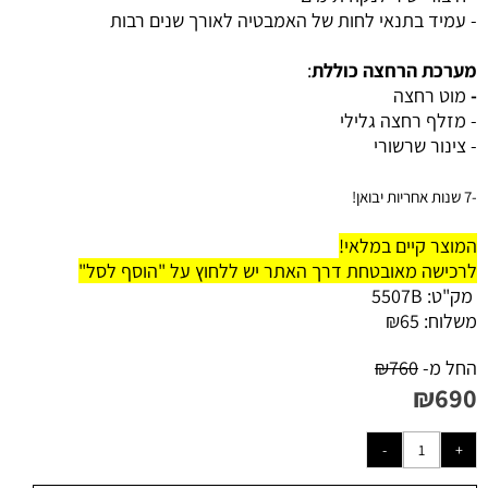
- עמיד בתנאי לחות של האמבטיה לאורך שנים רבות
מערכת הרחצה כוללת
:
-
מוט רחצה
- מזלף רחצה גלילי
- צינור שרשורי
-7 שנות אחריות יבואן!
המוצר קיים במלאי!
לרכישה מאובטחת דרך האתר יש ללחוץ על "הוסף לסל"
מק"ט:
5507B
משלוח:
65
₪
החל מ-
760
₪
₪
690