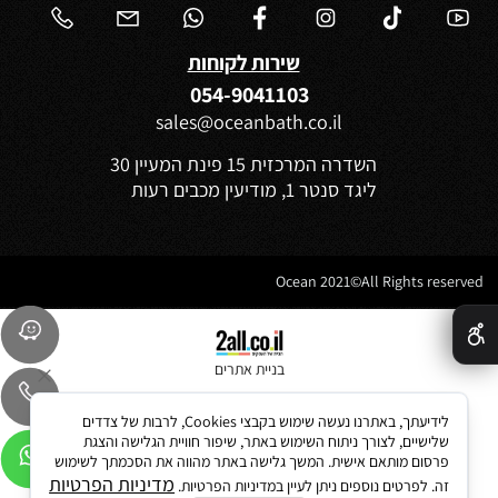
שירות לקוחות
054-9041103
sales@oceanbath.co.il
השדרה המרכזית 15 פינת המעיין 30
ליגד סנטר 1, מודיעין מכבים רעות
Ocean 2021©All Rights reserved
✕
בניית אתרים
לידיעתך, באתרנו נעשה שימוש בקבצי Cookies, לרבות של צדדים
שלישיים, לצורך ניתוח השימוש באתר, שיפור חוויית הגלישה והצגת
פרסום מותאם אישית. המשך גלישה באתר מהווה את הסכמתך לשימוש
מדיניות הפרטיות
זה. לפרטים נוספים ניתן לעיין במדיניות הפרטיות.