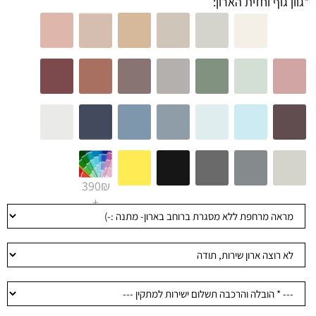
*
גוון גוף וחזית הארון:
390₪
+