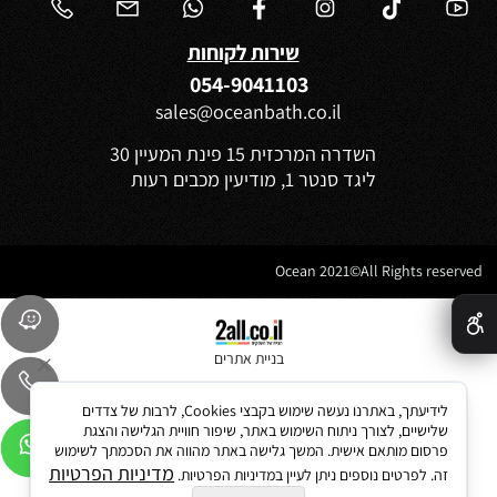
שירות לקוחות
054-9041103
sales@oceanbath.co.il
השדרה המרכזית 15 פינת המעיין 30
ליגד סנטר 1, מודיעין מכבים רעות
Ocean 2021©All Rights reserved
✕
בניית אתרים
לידיעתך, באתרנו נעשה שימוש בקבצי Cookies, לרבות של צדדים
שלישיים, לצורך ניתוח השימוש באתר, שיפור חוויית הגלישה והצגת
פרסום מותאם אישית. המשך גלישה באתר מהווה את הסכמתך לשימוש
מדיניות הפרטיות
זה. לפרטים נוספים ניתן לעיין במדיניות הפרטיות.