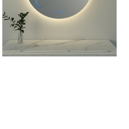
שנ
בג
יש
מר
צו
אד
מ
הע
הח