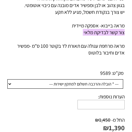
י לחצני טאצ’ לשליטה בחום גוון וחוזק התאורה
וון צהוב או לבן ומפשיר אדים מובנה עם כיבוי אוטומטי.
 צורך בנקודת חשמל, מגיע ללא תקע
אה בייבוא- אספקה מיידית
ר קשר לבדיקת מלאי
מראה מרחפת עגולה עם תאורת לד בקוטר 100 ס"מ -מפשיר
ים וחיבור בלוטוס
ק"ט:
9589
רות נוספות:
ל מ-
1,450
₪