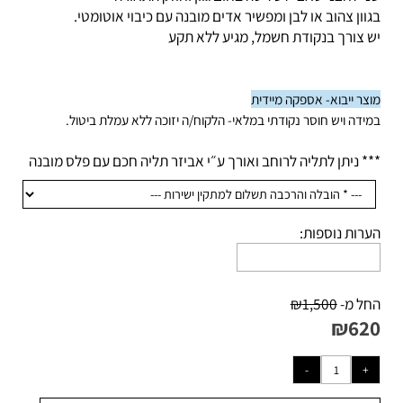
י לחצני טאצ’ לשליטה בחום גוון וחוזק התאורה
וון צהוב או לבן ומפשיר אדים מובנה עם כיבוי אוטומטי.
 צורך בנקודת חשמל, מגיע ללא תקע
צר ייבוא- אספקה מיידית
ידה ויש חוסר נקודתי במלאי- הלקוח/ה יזוכה ללא עמלת ביטול.
* ניתן לתליה לרוחב ואורך ע״י אביזר תליה חכם עם פלס מובנה
רות נוספות:
ל מ-
1,500
₪
₪
62