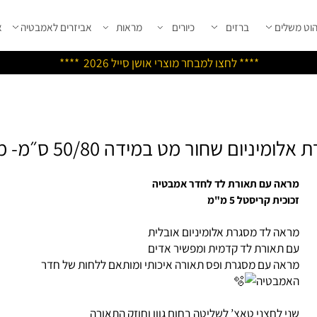
שלים
ברזים
כיורים
מראות
אביזרים לאמבטיה
אבי
****
לחצו למבחר מוצרי אושן ס
ייל 2026 ****
ט במידה 50/80 ס״מ- מפשיר אדים
אה עם תאורת לד לחדר אמבטיה
כית קריסטל 5 מ"מ
אה לד מסגרת אלומיניום אובלית
 תאורת לד קדמית ומפשיר אדים
אה עם מסגרת ופס
תאורה איכותי ומותאם ללחות של חדר
מבטיה