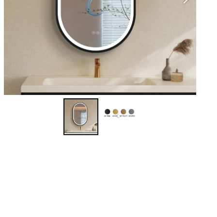
שנ
בג
יש
מו
במ
**
הע
הח
0