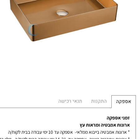
עומק
גובה:
הכ
מש
הח
0
התקנות
תנאי רכישה
קה
 אספקה
ות אמבטיה ומראות עץ