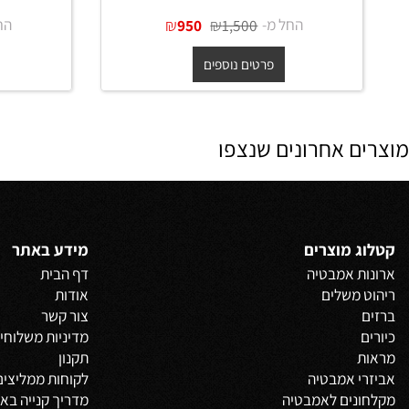
כיור מונח נירוסטה אובלי במידות
65 ס"מ בגוון זהב מט + ונטיל תואם
בגוון זה
החל מ-
₪
₪
החל מ-
950
1,500
פרטים נוספים
פרט
 אחרונים שנצפו
 מוצרים
מידע באתר
 אמבטיה
דף הבית
משלים
אודות