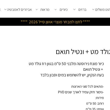
שלים
ברזים
כיורים
מראות
אביזרים לאמבטיה
אבי
****
לחצו למבחר מוצרי אושן ס
ייל 2026 ****
 מונח נירוסטה מלבני 50 ס"מ בגוון רוז גולד מט
ונטיל תואם
ת הנקיון, יש להשתמש במים וסבון בלבד
תאים לכל סוגי הארונות
ימור חזק עמיד לאורך שנים PVD
דות:
: 50 ס"מ