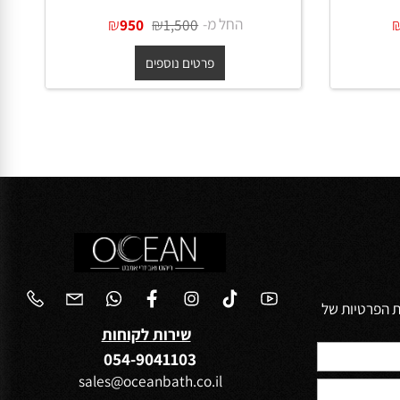
55 ס"מ
כיור מונח נירוסטה אובלי 65 ס"מ
בגוון גרפיט מט + ונטיל תואם
החל מ-
₪
₪
950
1,500
פרטים נוספים