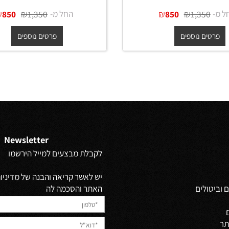
כיור מונח נירוסטה אובלי 55 ס"מ
כיור מונח נירוסטה אובלי 
ב מט + ונטיל תואם
בגוון גרפיט מט + ונטיל תואם
₪
₪
החל מ-
₪
₪
850
1,350
850
1,350
ים נוספים
פרטים נוספים
Newsletter
לקבלת מבצעים למייל הירשמו