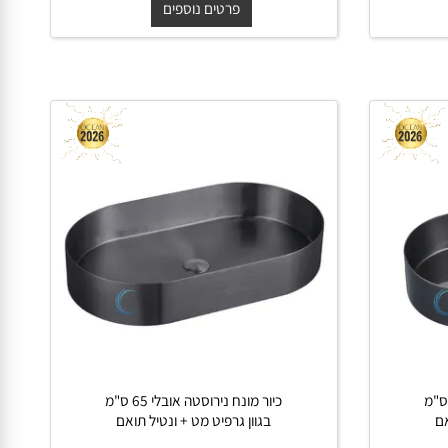
תואם
החל מ-
₪
₪
750
1,300
פרטים נוספים