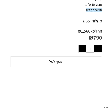
: 35 ס"מ
 10 ס"מ
יור במלאי
לוח:
65
₪
ל מ-
1,560
₪
₪
79
הוסף לסל