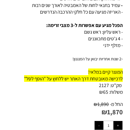
זרימה חזקה גם בלחצי מים חלשים
מיד בתנאי לחות של האמבטיה לאורך שנים רבות
האריזה מגיעה עם כל חלקי ההרכבה הנדרשים
ל מגיע עם אפשרות ל-3 מצבי זרימה:
ראש עליון: ראש גשם
מזלף ידני
נגנון!
וצר קיים במלאי!
כישה מאובטחת דרך האתר יש ללחוץ על "הוסף לסל"
ק"ט:
2127
לוח:
65
₪
ל מ-
1,890
₪
₪
1,87