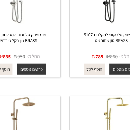
מוט פינוק טלסקופי למקלחת 5107
מוט פינוק טלסקופי ל
חור מט
BRASS גוון ניקל מוברש
₪
₪
החל מ-
₪
₪
835
950
785
860
פים
פרטים נוספים
הוסף לסל
הוסף לסל