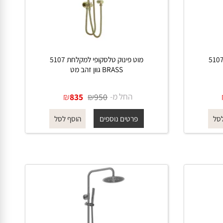
מקלחת 5107
מוט פינוק טלסקופי למקלחת 5107
BRASS גוון זהב מט
החל מ-
₪
₪
835
950
פרטים נוספים
הוסף לסל