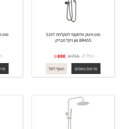
מוט פינוק טלסקופי למקלחת 5107
BRASS גוון ניקל מבריק
BRASS גוון ש
החל מ-
₪
₪
החל מ-
690
755
פרטים נוספים
פרטים נוס
הוסף לסל