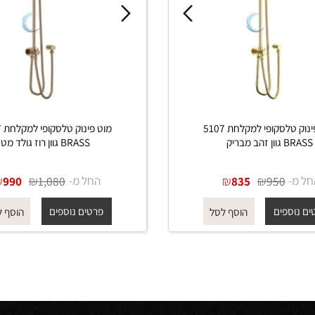
מוט פינוק טלסקופי למקלחת 5107
מוט פינוק טלסקופי ל
בריק
BRASS גוון רוז גולד מט
₪
₪
החל מ-
₪
₪
990
1,080
835
950
פים
פרטים נוספים
הוסף לסל
הוסף לסל