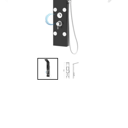
- 
-
ע
- 
הפנ
- 
- 4 ג'טים מתכווננים
- 
-
2 שנות אחריות יבואן על המ
המ
לר
מ
מש
הח
0