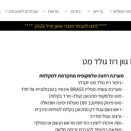
שלים
ברזים
כיורים
מראות
אביזרים לאמבטיה
אבי
****
לחצו למבחר מוצרי אושן ס
ייל 2026 ****
רכת רחצה טלסקופית מתקדמת למקלחת
ימור רוז גולד מט יוקרתי
רכת עשויה מפליז BRASS איכותי בטכנולוגיית אל חלד
מוט טלסקופי מתכוונן (עולה ויורד בקלות)
ט פינוק מסתובב 180 מעלות ימינה ושמאלה
ראש גשם עגול דק מתכוונן בקלות לנוחיות מירבית
עיצוב עגול מודרני
וסת איכותי לשינוי הזרימה מראש הגשם או המזלף