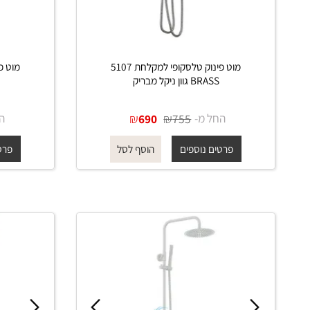
מוט פינוק טלסקופי למקלחת 5107
BRASS גוון ניקל מבריק
BRASS גוון ש
החל מ-
₪
₪
החל מ-
690
755
פרטים נוספים
פרטים נוס
הוסף לסל