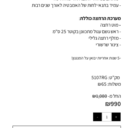
מותאם במיוחד להגברת זרימה חלשה
עמיד בתנאי לחות של האמבטיה לאורך שנים רבות
רכת הרחצה כוללת
:
וט רחצה
ראש גשם עגול מתכוונן בקוטר 25 ס"מ
מזלף רחצה גלילי
צינור שרשורי
נגנון!
ק"ט:
5107RG
לוח:
65
₪
ל מ-
1,080
₪
₪
99