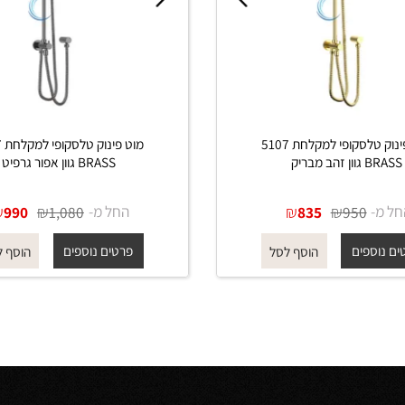
מוט פינוק טלסקופי למקלחת 5107
מוט פינוק טלסקופי ל
בריק
BRASS גוון אפור גרפיט
₪
₪
החל מ-
₪
₪
990
1,080
835
950
פים
פרטים נוספים
הוסף לסל
הוסף לסל