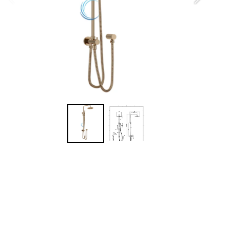
- 
- 
מע
-
מ
- 
- 
- 
-
5 שנות אחריות יבואן על המ
מ
מש
הח
0