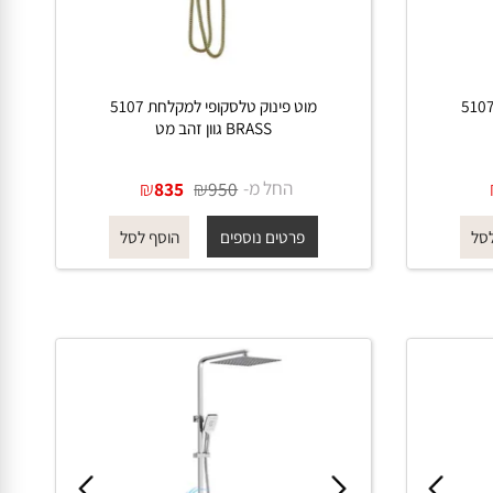
מקלחת 5107
מוט פינוק טלסקופי למקלחת 5107
BRASS גוון זהב מט
החל מ-
₪
₪
835
950
פרטים נוספים
הוסף לסל