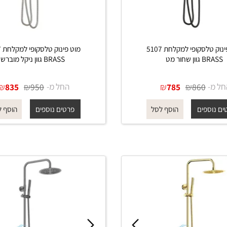
מוט פינוק טלסקופי למקלחת 5107
מוט פינוק טלסקופי ל
חור מט
BRASS גוון ניקל מוברש
₪
₪
החל מ-
₪
₪
835
950
785
860
פים
פרטים נוספים
הוסף לסל
הוסף לסל