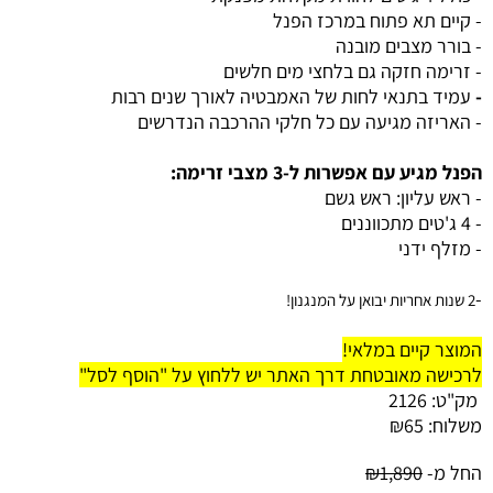
- קיים תא פתוח במרכז הפנל
- בורר מצבים מובנה
- זרימה חזקה גם בלחצי מים חלשים
-
עמיד בתנאי לחות של האמבטיה לאורך שנים רבות
- האריזה מגיעה עם כל חלקי ההרכבה הנדרשים
הפנל מגיע עם אפשרות ל-3 מצבי זרימה:
- ראש עליון: ראש גשם
- 4 ג'טים מתכווננים
- מזלף ידני
-
2 שנות אחריות יבואן על המנגנון!
המוצר קיים במלאי!
לרכישה מאובטחת דרך האתר יש ללחוץ על "הוסף לסל"
מק"ט:
2126
משלוח:
65
₪
החל מ-
1,890
₪