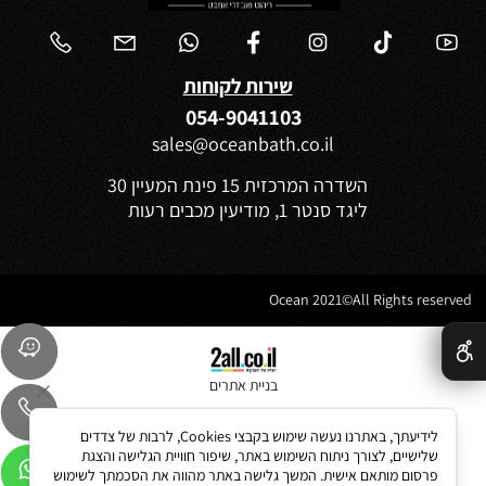
שירות לקוחות
054-9041103
sales@oceanbath.co.il
השדרה המרכזית 15 פינת המעיין 30
ליגד סנטר 1, מודיעין מכבים רעות
Ocean 2021©All Rights reserved
✕
בניית אתרים
לידיעתך, באתרנו נעשה שימוש בקבצי Cookies, לרבות של צדדים
שלישיים, לצורך ניתוח השימוש באתר, שיפור חוויית הגלישה והצגת
פרסום מותאם אישית. המשך גלישה באתר מהווה את הסכמתך לשימוש