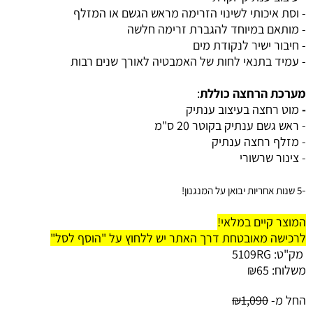
- וסת איכותי לשינוי הזרימה מראש הגשם או המזלף
- מותאם במיוחד להגברת זרימה חלשה
- חיבור ישיר לנקודת מים
- עמיד בתנאי לחות של האמבטיה לאורך שנים רבות
מערכת הרחצה כוללת
:
-
מוט רחצה בעיצוב ענתיק
- ראש גשם ענתיק בקוטר 20 ס"מ
- מזלף רחצה ענתיק
- צינור שרשורי
-
5 שנות אחריות יבואן על המנגנון!
המוצר קיים במלאי!
לרכישה מאובטחת דרך האתר יש ללחוץ על "הוסף לסל"
מק"ט:
5109RG
משלוח:
65
₪
החל מ-
1,090
₪