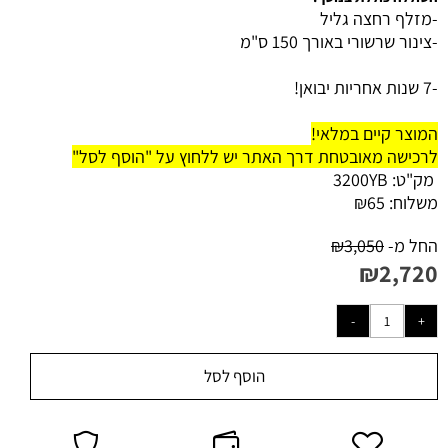
-מזלף רחצה גליל
-צינור שרשורי באורך 150 ס"מ
-7 שנות אחריות יבואן!
המוצר קיים במלאי!
לרכישה מאובטחת דרך האתר יש ללחוץ על "הוסף לסל"
מק"ט:
3200YB
משלוח:
65
₪
החל מ-
3,050
₪
₪
2,720
הוסף לסל