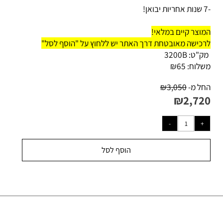
וצר קיים במלאי!
כישה מאובטחת דרך האתר יש ללחוץ על "הוסף לסל"
ק"ט:
3200B
לוח:
65
₪
ל מ-
3,050
₪
₪
2,72
הוסף לסל