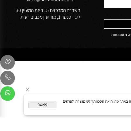
הפרטיות של
שירות לקוחות
054-9041103
sales@oceanbath.co.il
השדרה המרכזית 15 פינת המעיין 30
ליגד סנטר 1, מודיעין מכבים רעות