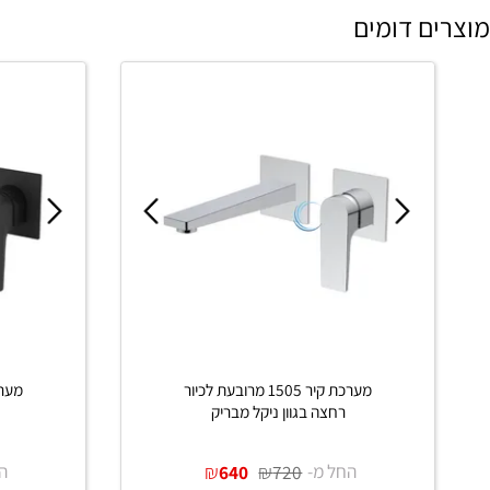
כן חיוב נוסף על תוספת מרחק ביישובים רחוקים**
 דומים
מערכת קיר 1505 מרובעת לכיור