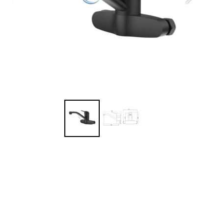
מי
גובה
אור
זמ
ני
ציפוי PVD
נטו
7 שנות אחריות יבואן
המ
מ
מש
הח
0