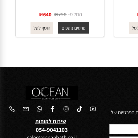
דית
מערכת קיר 1205 לכיור רחצה ידית
סטיק בגוון שחור מט
החל מ-
₪
₪
640
720
פרטים נוספים
הוסף לסל