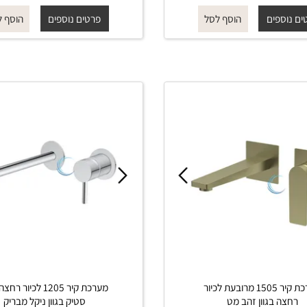
בגוון שחור מט
רחצה בגוון ניקל מוברש
₪
₪
החל מ-
₪
₪
735
830
735
830
פים
פרטים נוספים
הוסף לסל
הוסף לסל