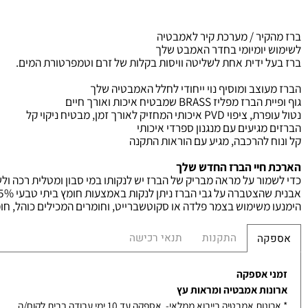
יר / מערכת קיר לאמבטיה
יומיומי בחדר האמבט שלך
ל ידית אחת לשליטה
וויסות בקלות של זרם וטמפרטורת המים
.
וצב ומוסיף נוי ייחודי לחלל האמבטיה שלך
ית הברז מפליז
BRASS
שמבטיח איכות ואורך חיים
פרת, ציפוי
PVD
איכותי המחזיק לאורך זמן, מבטיח ניקוי קל
מגיעים עם מנגנון ספרדי איכותי
 להרכבה, מגיע עם הוראות התקנה
חיי הברז החדש שלך
ור על מראה מבריק של הברז יש לנקותו במי סבון ומטלית רכה ולשמור
רה על גבי הברז ניתן לנקות באמצעות חומץ ביתי טבעי 5% ולאחר מכן לשטוף היטב במים פושרים.
משימוש בצמר פלדה או סקוטשברייט, וחומרים המכילים כוהל, חומצות, ח
התקנות
תנאי רכישה
קה