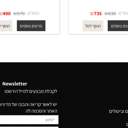
מערכת קיר 1505 מרובעת לכיור
מערכת קיר 1205 לכיור רחצה י
 בגוון זהב מט
סטיק בגוון ניקל מבריק
₪
₪
החל מ-
₪
₪
490
570
735
830
פים
פרטים נוספים
הוסף לסל
הוסף לסל
Newsletter
לקבלת מבצעים למייל הירשמו