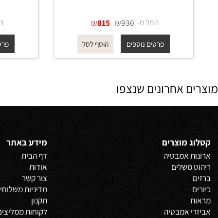
מערכת קיר 1505 מרובעת לכיור
רחצה בגוון רוז גולד מט
רחצה
החל מ-
₪
₪
החל מ-
815
930
פרטים נוספים
פרטים נוס
הוסף לסל
 אחרונים שנצפו
 מוצרים
מידע באתר
 אמבטיה
דף הבית