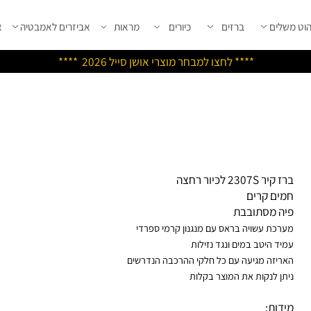
שלים
ברזים
כיורים
מראות
אביזרים לאמבטיה
אבי
****
לחצו למבחר מוצרי אושן ס
ייל 2026 ****
ר 2307S לכיור רחצה
ים קרים
ה מסתובבת
רכת עשויה בראס עם מנגנון קרמי ספרדי
יד היטב במים ונגד נזילות
ריזה מגיעה עם כל חלקי ההרכבה הנדרשים
תן לנקות את המוצר בקלות