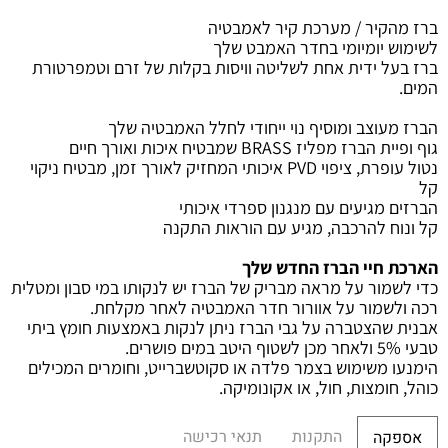
ברז מהקיר / מערכת קיר לאמבטיה
לשימוש יומיומי בחדר האמבט שלך
ברז בעל ידית אחת לשליטה
וויסות בקלות של זרם וטמפרטורת
המים
.
הברז מעוצב ומוסיף נוי ייחודי לחלל האמבטיה שלך
גוף ופיית הברז מפליז
BRASS
שמבטיח איכות ואורך חיים
נטול עופרת, ציפוי
PVD
איכותי המחזיק לאורך זמן, מבטיח ניקוי
קל
הברזים מגיעים עם מנגנון ספרדי איכותי
קל ונוח להרכבה, מגיע עם הוראות התקנה
הארכת חיי הברז החדש שלך
כדי לשמור על מראה מבריק של הברז יש לנקותו במי סבון ומטלית
רכה ולשמור על אוורור חדר האמבטיה לאחר מקלחת
.
אבנית שהצטברה על גבי הברז ניתן לנקות באמצעות חומץ ביתי
טבעי 5% ולאחר מכן לשטוף היטב במים פושרים.
הימנעו משימוש בצמר פלדה או סקוטשברייט, וחומרים המכילים
כוהל, חומצות, חול, או אקונומיקה.
התקנות
תנאי רכישה
אספקה