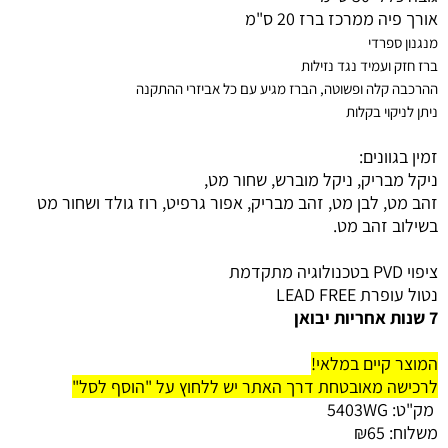
אורך פיה ממרכז ברז 20 ס"מ
מנגנון ספרדי
ברז חזק ועמיד נגד נזילות
ההרכבה קלה ופשוטה, הברז מגיע עם כל אביזרי ההתקנה
ניתן לניקוי בקלות
זמין בגוונים:
ניקל מבריק, ניקל מוברש, שחור מט,
זהב מט, לבן מט, זהב מבריק, אפור גרפיט, רוז גולד ו
שחור מט
בשילוב זהב מט.
ציפוי PVD בטכנולוגיה מתקדמת
נטול עופרת LEAD FREE
7 שנות אחריות יבואן
המוצר קיים במלאי!
לרכישה מאובטחת דרך האתר יש ללחוץ על "הוסף לסל"
מק"ט:
5403WG
משלוח:
65
₪