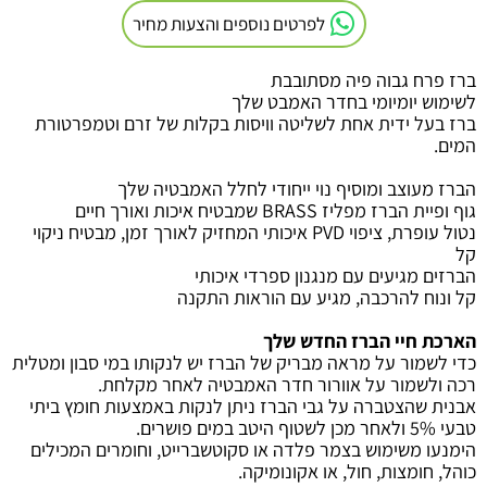
לפרטים נוספים והצעות מחיר
ברז פרח גבוה פיה מסתובבת
לשימוש יומיומי בחדר האמבט שלך
ברז בעל ידית אחת לשליטה
וויסות בקלות של זרם וטמפרטורת
המים
.
הברז מעוצב ומוסיף נוי ייחודי לחלל האמבטיה שלך
גוף ופיית הברז מפליז
BRASS
שמבטיח איכות ואורך חיים
נטול עופרת, ציפוי
PVD
איכותי המחזיק לאורך זמן, מבטיח ניקוי
קל
הברזים מגיעים עם מנגנון ספרדי איכותי
קל ונוח להרכבה, מגיע עם הוראות התקנה
הארכת חיי הברז החדש שלך
כדי לשמור על מראה מבריק של הברז יש לנקותו במי סבון ומטלית
רכה ולשמור על אוורור חדר האמבטיה לאחר מקלחת
.
אבנית שהצטברה על גבי הברז ניתן לנקות באמצעות חומץ ביתי
טבעי 5% ולאחר מכן לשטוף היטב במים פושרים.
הימנעו משימוש בצמר פלדה או סקוטשברייט, וחומרים המכילים
כוהל, חומצות, חול, או אקונומיקה.