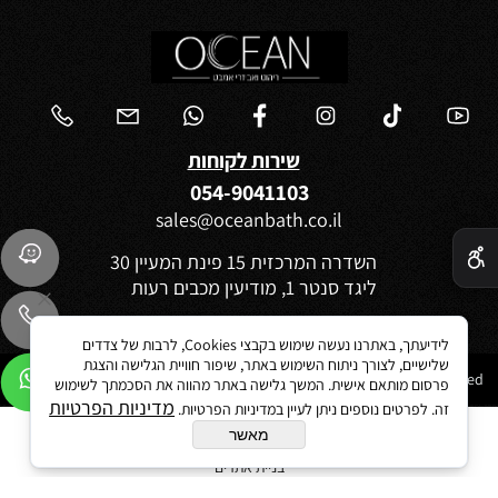
שירות לקוחות
054-9041103
sales@oceanbath.co.il
✕
השדרה המרכזית 15 פינת המעיין 30
ליגד סנטר 1, מודיעין מכבים רעות
לידיעתך, באתרנו נעשה שימוש בקבצי Cookies, לרבות של צדדים
שלישיים, לצורך ניתוח השימוש באתר, שיפור חוויית הגלישה והצגת
Ocean 2021©All Rights reserved
פרסום מותאם אישית. המשך גלישה באתר מהווה את הסכמתך לשימוש
מדיניות הפרטיות
זה. לפרטים נוספים ניתן לעיין במדיניות הפרטיות.
מאשר
בניית אתרים