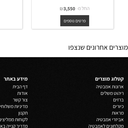
ארון אמבטיה תלוי יוקרתי רעות
ארון אמבטי
משטח בוצ'ר או קוריאן לבן
משטח חר
החל מ-
₪
החל מ
3,550
פרטים נוספים
פרט
 אחרונים שנצפו
 מוצרים
מידע באתר
 אמבטיה
דף הבית