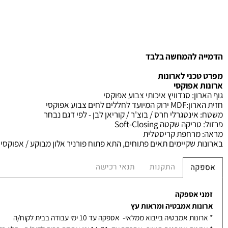
הח
 להמחשה בלבד
כני לארונות
 אפוקסי
ון
:
סנדוויץ איכותי צבוע אפוקסי
רון
:MDF
ירוק המיועד לחללים לחים צבוע אפוקסי
אינטגרלי חרס / בוצ'ר / קוריאן לבן - לפי דגם נבחר
ריקה שקטה
Soft-Closing
רחפת קריסטלית
 שקיימים תאים פתוחים, התא פתוח פורניר אלון מבוקע / אפוקסי
התקנות
תנאי רכישה
קה