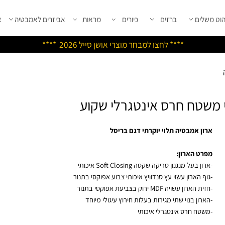
שלים
ברזים
כיורים
מראות
אביזרים לאמבטיה
אבי
****
לחצו למבחר מוצרי אושן ס
ייל 2026 ****
משטח חרס אינטגרלי שקוע
ון אמבטיה תלוי יוקרתי דגם בריסל
רט הארון:
ן בעל מנגנון טריקה שקטה Soft Closing איכותי
וף הארון עשוי עץ סנדוויץ איכותי צבוע אפוקסי בתנור
 הארון עשויה MDF ירוק בצביעת אפוקסי בתנור
ארון בנוי שתי מגירות בעלות חירוץ עיגולי מיוחד
טח חרס אינטגרלי איכותי