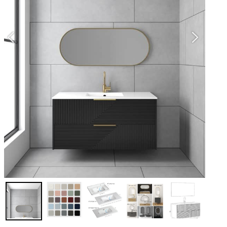
מי
צב
קי
סט
-א
-מ
-
מר
לצ
במידות -150
זמן
לר