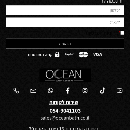
והסכמה לה
*
מדיניות הפרטיות
שירות לקוחות
054-9041103
sales@oceanbath.co.il
השדרה המרכזית 15 פינת המעיין 30