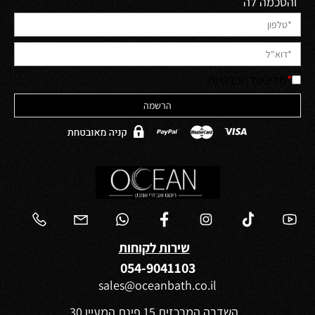
והסכמה לה
*
מדיניות הפרטיות
שירות לקוחות
054-9041103
sales@oceanbath.co.il
השדרה המרכזית 15 פינת המעיין 30