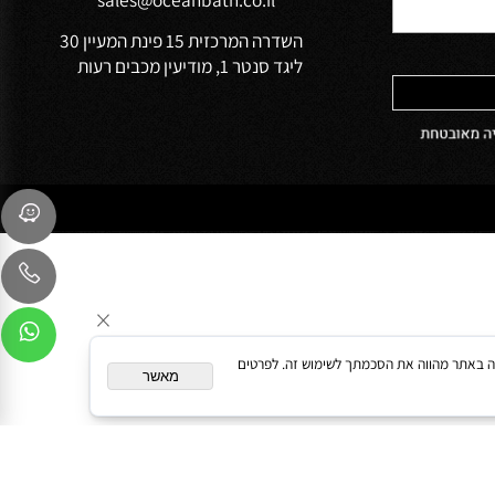
הפרטיות של
שירות לקוחות
054-9041103
sales@oceanbath.co.il
השדרה המרכזית 15 פינת המעיין 30
ליגד סנטר 1, מודיעין מכבים רעות