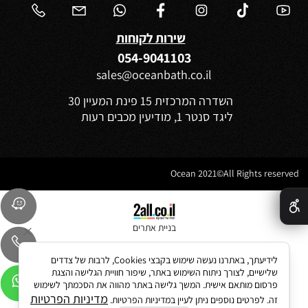
שירות לקוחות
054-9041103
sales@oceanbath.co.il
השדרה המרכזית 15 פינת המעיין 30
ליגד סנטר 1, מודיעין מכבים רעות
Ocean 2021©All Rights reserved
✕
בניית אתרים
לידיעתך, באתרנו נעשה שימוש בקבצי Cookies, לרבות של צדדים
שלישיים, לצורך ניתוח השימוש באתר, שיפור חוויית הגלישה והצגת
פרסום מותאם אישית. המשך גלישה באתר מהווה את הסכמתך לשימוש
מדיניות הפרטיות
זה. לפרטים נוספים ניתן לעיין במדיניות הפרטיות.