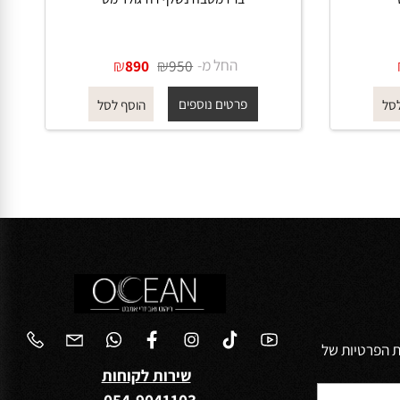
ברז מטבח נשלף רוז גולד מט
החל מ-
₪
₪
890
950
פרטים נוספים
הוסף לסל