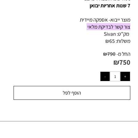
ל עופרת LEAD FREE
צר ייבוא- אספקה מיידית
ר קשר לבדיקת מלאי
ק"ט:
Sivan
לוח:
65
₪
ל מ-
790
₪
₪
75
הוסף לסל