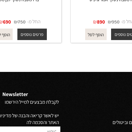
 נשלף אפור גרפיט
ברז מטבח נשלף לבן מט
₪
₪
החל מ-
₪
₪
690
750
890
950
פים
פרטים נוספים
הוסף לסל
הוסף לסל
Newsletter