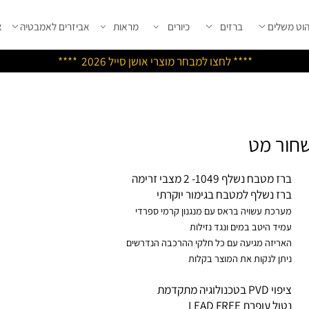
שלים
ברזים
כיורים
מראות
אביזרים לאמבטיה
אבי
****
לחצו למבחר מוצרי אושן ס
ייל 2026 ****
מטבח נשלף 1049- 2 מצבי זרימה
ז נשלף למטבח בגימור יוקרתי
רכת עשויה בראס עם מנגנון קרמי ספרדי
יד היטב במים ונגד נזילות
ריזה מגיעה עם כל חלקי ההרכבה הנדרשים
תן לנקות את המוצר בקלות
 בטכנולוגיה מתקדמת